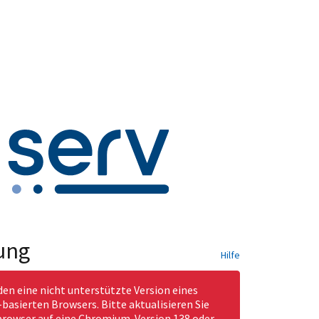
ung
Hilfe
den eine nicht unterstützte Version eines
asierten Browsers. Bitte aktualisieren Sie
rowser auf eine Chromium-Version 138 oder