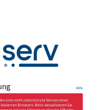
ung
Hilfe
den eine nicht unterstützte Version eines
asierten Browsers. Bitte aktualisieren Sie
rowser auf eine Chromium-Version 138 oder